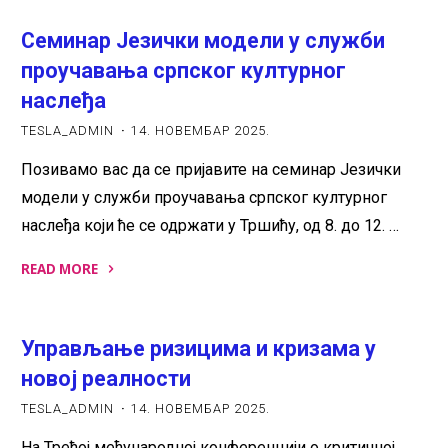
„eLex
Cеминар Језички модели у служби
2025:
electronic
проучавања српског културног
lexicography
наслеђа
in
TESLA_ADMIN
14. НОВЕМБАР 2025.
the
21st
Позивамо вас да се пријавите на семинар Језички
century
модели у служби проучавања српског културног
–
наслеђа који ће се одржати у Тршићу, од 8. до 12. …
Intelligent
READ MORE
Lexicography“"
"Cеминар
Језички
Управљање ризицима и кризама у
модели
у
новој реалности
служби
TESLA_ADMIN
14. НОВЕМБАР 2025.
проучавања
На Трећој међународној конференцији о критичној