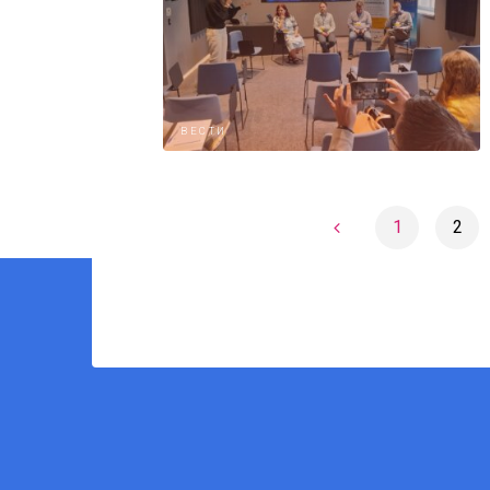
ВЕСТИ
1
2
Пагинаци
чланака