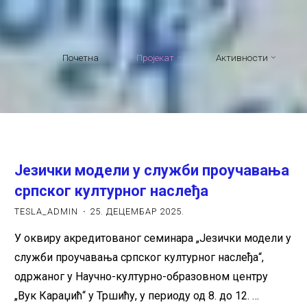
Почетна
Пројекат
Активности
Језички модели у служби проучавања
српског културног наслеђа
TESLA_ADMIN
25. ДЕЦЕМБАР 2025.
У оквиру акредитованог семинара „Језички модели у
служби проучавања српског културног наслеђа“,
одржаног у Научно-културно-образовном центру
„Вук Караџић“ у Тршићу, у периоду од 8. до 12. …