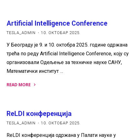
"Гостовање
Радио
Београд
Artificial Intelligence Conference
2"
TESLA_ADMIN
10. ОКТОБАР 2025.
У Београду је 9. и 10. октобра 2025. године одржана
трећа по реду Artificial Intelligence Conference, коју су
организовали Одељење за техничке науке САНУ,
Математички институт …
READ MORE
"Artificial
Intelligence
Conference"
ReLDI конференција
TESLA_ADMIN
10. ОКТОБАР 2025.
ReLDI конференција одржана у Палати науке у