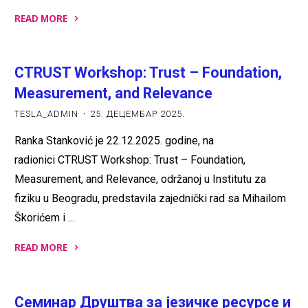
READ MORE
"Језички
модели
CTRUST Workshop: Trust – Foundation,
у
служби
Measurement, and Relevance
проучавања
TESLA_ADMIN
25. ДЕЦЕМБАР 2025.
српског
Ranka Stanković je 22.12.2025. godine, na
културног
radionici CTRUST Workshop: Trust – Foundation,
наслеђа"
Measurement, and Relevance, održanoj u Institutu za
fiziku u Beogradu, predstavila zajednički rad sa Mihailom
Škorićem i …
READ MORE
"CTRUST
Workshop:
Семинар Друштва за језичке ресурсе и
Trust