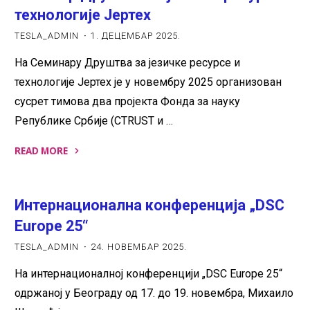
–
технологије Јертех
Foundation,
TESLA_ADMIN
1. ДЕЦЕМБАР 2025.
Measurement,
На Семинару Друштва за језичке ресурсе и
and
технологије Јертех је у новембру 2025 организован
Relevance"
сусрет тимова два пројекта Фонда за науку
Републике Србије (CTRUST и …
READ MORE
"Семинар
Друштва
Интернационална конференција „DSC
за
језичке
Europe 25“
ресурсе
TESLA_ADMIN
24. НОВЕМБАР 2025.
и
На интернационалној конференцији „DSC Europe 25“
технологије
одржаној у Београду од 17. до 19. новембра, Михаило
Јертех"