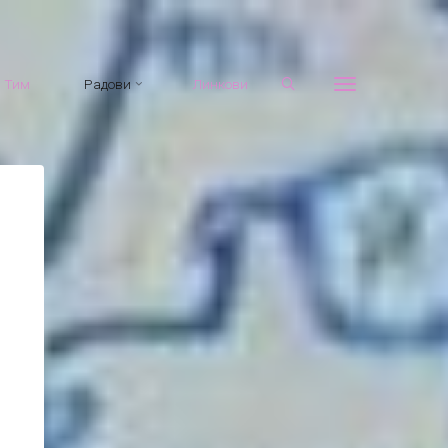
Тим
Радови
Линкови