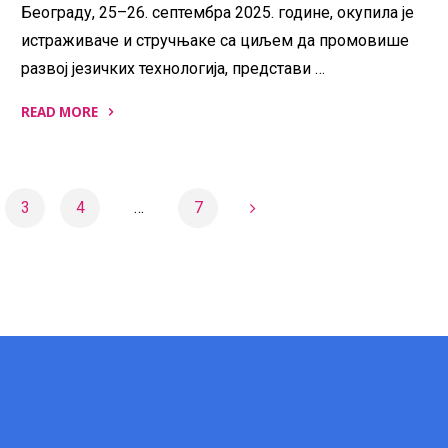
Београду, 25–26. септембра 2025. године, окупила је
истраживаче и стручњаке са циљем да промовише
развој језичких технологија, представи …
READ MORE
"ReLDI
конференција"
3
4
…
7
ја