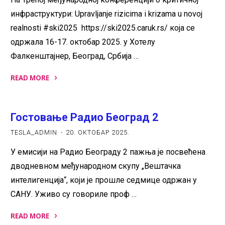
српског
инфраструктури: Upravljanje rizicima i krizama u novoj
културног
наслеђа"
realnosti #ski2025 https://ski2025.caruk.rs/ која се
одржала 16-17. октобар 2025. у Хотелу
Фалкенштајнер, Београд, Србија …
READ MORE
"Управљање
ризицима
Гостовање Радио Београд 2
и
кризама
TESLA_ADMIN
20. ОКТОБАР 2025.
у
У емисији на Радио Београду 2 пажња је посвећена
новој
дводневном међународном скупу „Вештачка
реалности"
интелигенција“, који је прошле седмице одржан у
САНУ. Уживо су говориле проф …
READ MORE