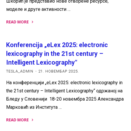
Шкорић је представио нове отворене ресурсе,
моделе и друге активности …
READ MORE
"Интернационална
конференција
Konferencija „eLex 2025: electronic
„DSC
Europe
lexicography in the 21st century –
25“"
Intelligent Lexicography“
TESLA_ADMIN
21. НОВЕМБАР 2025.
На конференцији „eLex 2025: electronic lexicography in
the 21st century – Intelligent Lexicography“ одржаној на
Бледу у Словенији 18-20 новембра 2025 Александра
Марковић из Института …
READ MORE
"Konferencija